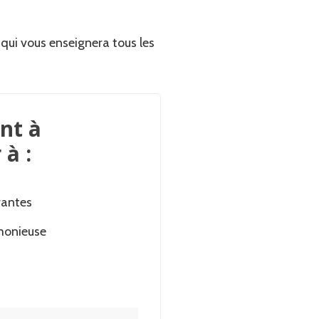
qui vous enseignera tous les
nt à
 à :
brantes
rmonieuse