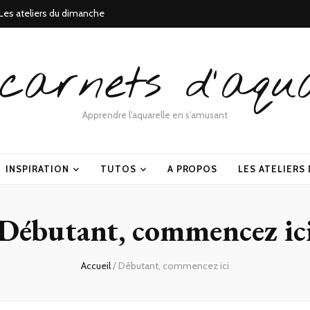
Les ateliers du dimanche
carnets d'aqua
Apprendre l'aquarelle en s'amusant
INSPIRATION
TUTOS
A PROPOS
LES ATELIERS
Débutant, commencez ic
Accueil
/
Débutant, commencez ici