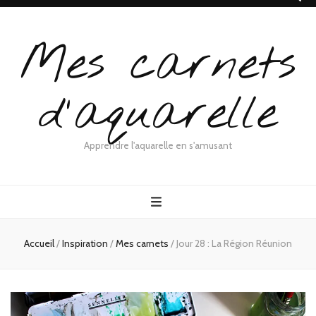
Mes carnets
d'aquarelle
Apprendre l'aquarelle en s'amusant
Accueil
/
Inspiration
/
Mes carnets
/
Jour 28 : La Région Réunion