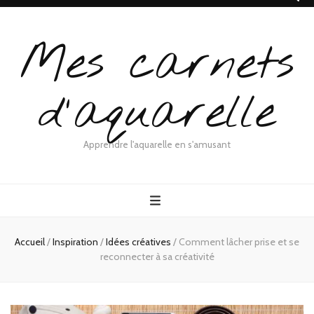
Mes carnets
d'aquarelle
Apprendre l'aquarelle en s'amusant
Accueil
/
Inspiration
/
Idées créatives
/
Comment lâcher prise et se
reconnecter à sa créativité