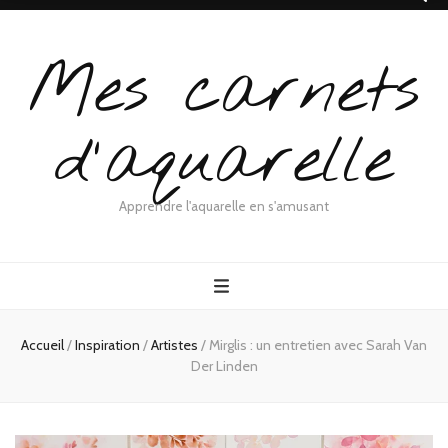
Mes carnets
d'aquarelle
Apprendre l'aquarelle en s'amusant
Accueil
/
Inspiration
/
Artistes
/
Mirglis : un entretien avec Sarah Van
Der Linden